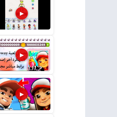
▶
▶
▶