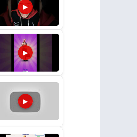
▶
▶
▶