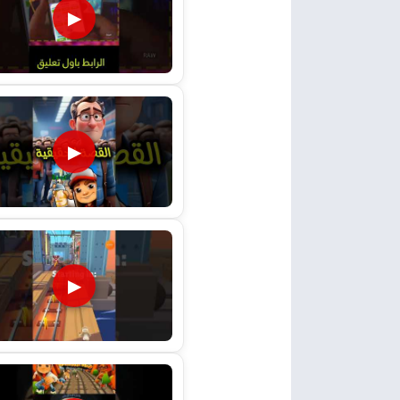
▶
▶
▶