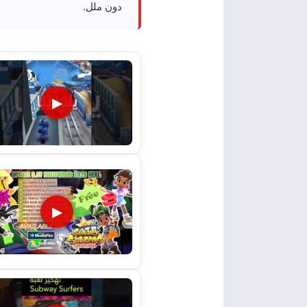
دون ملل.
▶
▶