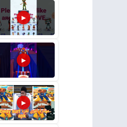
▶
▶
▶