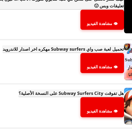
تعليقات وبس 🙁
👁 مشاهدة الفيديو
تحميل لعبة صب واي Subway surfers مهكره اخر اصدار للاندرويد
👁 مشاهدة الفيديو
هل تفوقت Subway Surfers City على النسخة الأصلية؟
👁 مشاهدة الفيديو