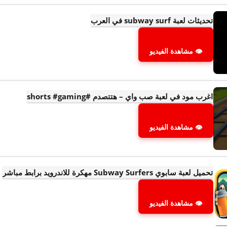
تحديثات لعبة subway surf في العرب
👁 مشاهدة الفيديو
اغرب مود في لعبة صب واي – هتتصدم #shorts #gaming
👁 مشاهدة الفيديو
تحميل لعبة سابوي Subway Surfers مهكرة للاندرويد برابط مباشر
👁 مشاهدة الفيديو