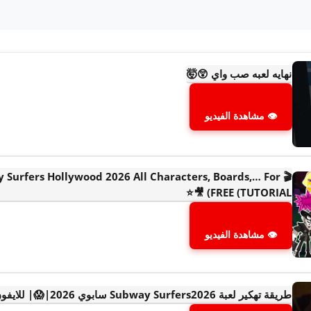
نهايه لعبه صب واي 😲🤯
👁 مشاهدة الفيديو
ay Surfers Hollywood 2026 All Characters, Boards,… For
FREE (TUTORIAL) 🎥⭐
👁 مشاهدة الفيديو
طريقة تهكير لعبة Subway Surfers2026 سابوي 2026|😱| للايفون و الاندرويد بدون روت💥