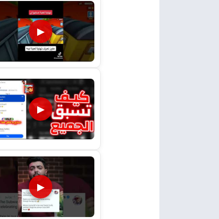
▶
▶
▶