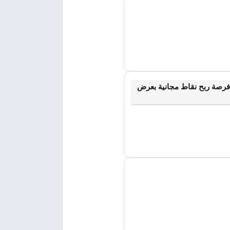
كة في بطولة Subway Surfers | لا تضيع فرصة ربح نقاط مجانية بعرض