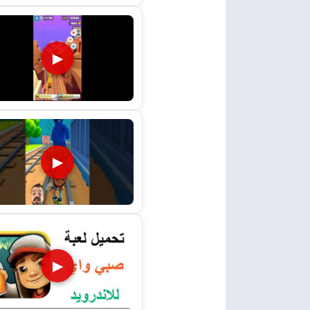
▶
▶
▶