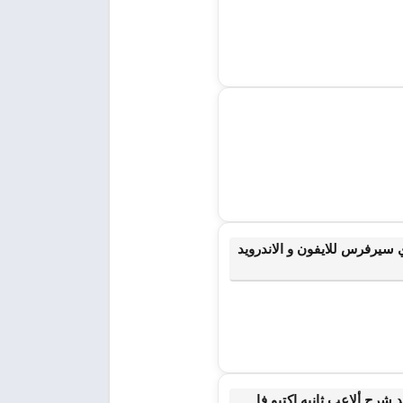
سابوي 2025 🔥 تهكير صب واي سيرفرس للايفون و الاندرويد
رح ألاعب ثانيه اكتبو فا