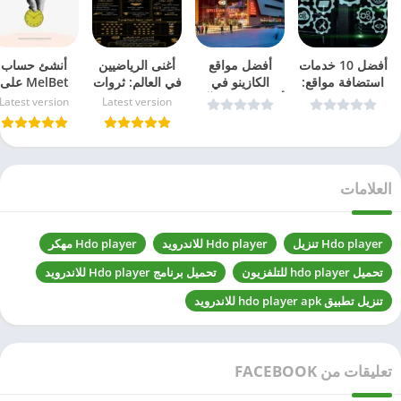
أفضل 10 خدمات
أفضل مواقع
أغنى الرياضيين
أنشئ حساب
استضافة مواقع:
الكازينو في
في العالم: ثروات
MelBet على
مختبرة ومجربة
ألمانيا مع مكافآت
تتخطى حدود
iPhone خلال
Latest version
Latest version
في 2026
ضخمة وألعاب
الملاعب
أقل من دقيقة
سلوت – دليل
بسهولة
2026
العلامات
Hdo player تنزيل
Hdo player للاندرويد
Hdo player مهكر
تحميل hdo player للتلفزيون
تحميل برنامج Hdo player للاندرويد
تنزيل تطبيق hdo player apk للاندرويد
تعليقات من FACEBOOK