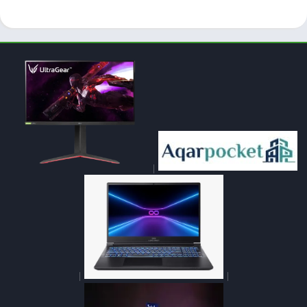
|
|
|