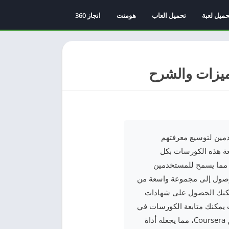
حميل لعبة
تحميل العاب
هومنت
انجاز 360
مستخدمين لتوسيع معرفتهم
Courser على هواتفهم الذكية لمتابعة هذه الكورسات بكل
الخاصة به، مما يسمح للمستخدمين
ً على اهتماماتهم الشخصية. عند تنزيل تطبيق Coursera، يمكنك الوصول إلى مجموعة واسعة من
يمكنك الحصول على شهادات
راسي الخاص، حيث يمكنك متابعة الكورسات في
أي وقت ومن أي مكان، كما يمكنك أيضًا الحصول على الدعم الفني والمشورة الأكاديمية من خلال تطبيق Coursera، مما يجعله أداة