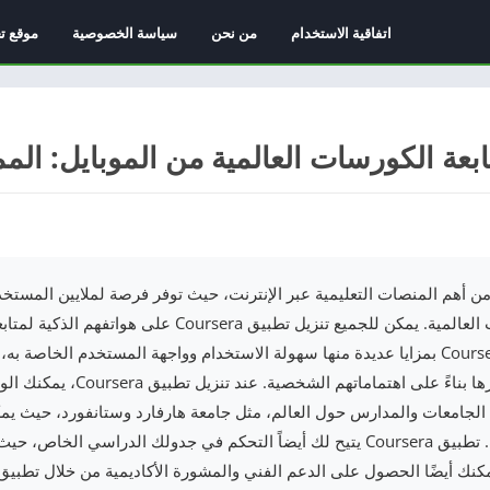
اتفاقية الاستخدام
من نحن
سياسة الخصوصية
موقع ت
ة Coursera واحدة من أهم المنصات التعليمية عبر الإنترنت، حيث توفر فرصة لملايين ال
ومهاراتهم من خلال الكورسات العالمية. يمكن للجميع تنزيل تطبيق a
سهولة، حيث يتميز تطبيق Coursera بمزايا عديدة منها سهولة الاستخدام وواجهة المستخدم 
بالبحث عن الكورسات واختيارها بناء
الجامعات والمدارس حول العالم، مثل جامعة هارفارد وستانفورد، حيث 
معتمدة عند إكمال الكورسات. تطبيق Coursera يتيح لك أيضاً التحكم في جدولك الد