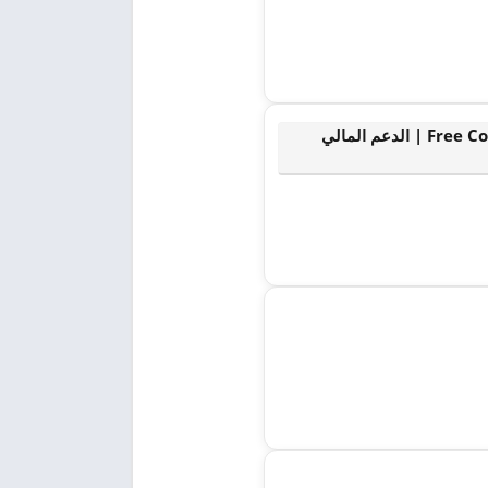
كيف تحصل على شهادات Coursera مجانًا | Free Coursera Certificates | الدعم المالي