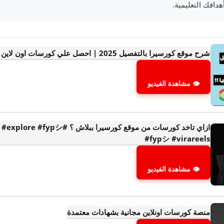
دافك التعليمية.
شرح موقع كورسيرا بالتفصيل 2025 | احصل علي كورسات اون لاين بشهادة معتمدة مجاناً
👁 مشاهدة الفيديو
ازاي تاخد كورسات من موقع كورسيرا
#fypシ #virareels
👁 مشاهدة الفيديو
منصة كورسات اونلاين مجانية بشهادات معتمدة