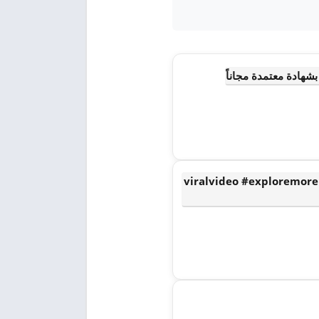
 ببلاش ؟ #viralvideo #exploremore #explore #fypシ