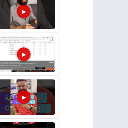
▶
▶
▶