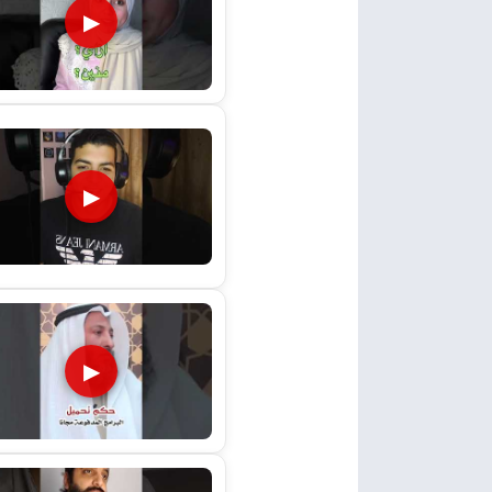
▶
▶
▶