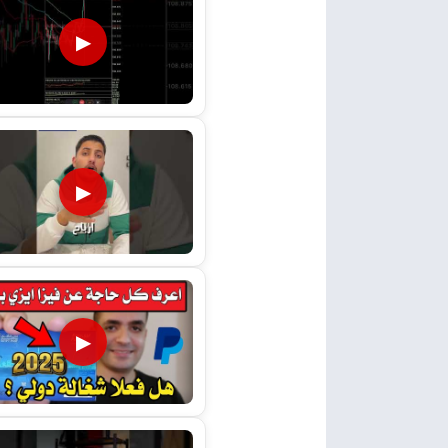
▶
▶
▶