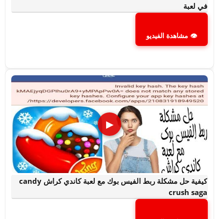
في لعبة
👁 مشاهدة الفيديو
▶
كيفية حل مشكلة ربط الفيس بوك مع لعبة كاندي كراش candy
crush saga