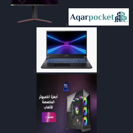
|
|
|