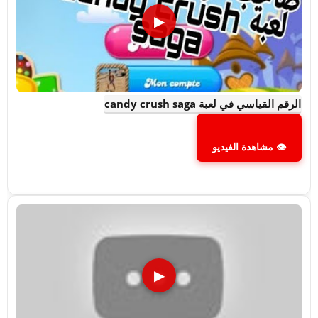
▶
الرقم القياسي في لعبة candy crush saga
👁 مشاهدة الفيديو
▶