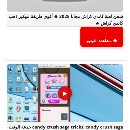
شحن لعبة كاندي كراش مجانا 2025 🔥 أقوى طريقة لتهكير ذهب
كاندي كراش 🔥
👁 مشاهدة الفيديو
▶
candy crush saga tricks: candy crush saga خدعة الوقت