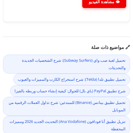
👁 مشاهدة الفيديو
🔗 مواضيع ذات صلة
تحميل لعبة صب واي (Subway Surfers): شرح الشخصيات الجديدة
والتحديثات
تحميل تطبيق تلدا (Telda): شرح استخراج الكارت والمميزات والعيوب
شرح تطبيق PayPal (باي بال) للجوال: كيفية إنشاء حساب وربطه بالفيزا
تحميل تطبيق بينانس (Binance) للمبتدئين: شرح تداول العملات الرقمية من
الموبايل
تنزيل تطبيق أنا فودافون (Ana Vodafone) التحديث الجديد 2026 ومميزات
المحفظة