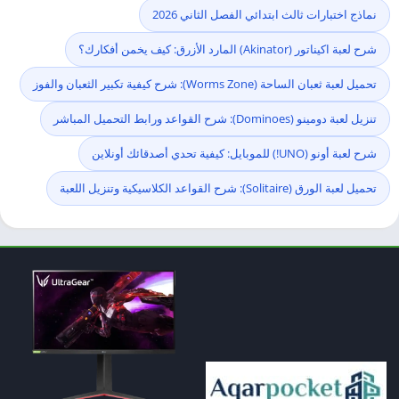
نماذج اختبارات ثالث ابتدائي الفصل الثاني 2026
شرح لعبة اكيناتور (Akinator) المارد الأزرق: كيف يخمن أفكارك؟
تحميل لعبة ثعبان الساحة (Worms Zone): شرح كيفية تكبير الثعبان والفوز
تنزيل لعبة دومينو (Dominoes): شرح القواعد ورابط التحميل المباشر
شرح لعبة أونو (UNO!) للموبايل: كيفية تحدي أصدقائك أونلاين
تحميل لعبة الورق (Solitaire): شرح القواعد الكلاسيكية وتنزيل اللعبة