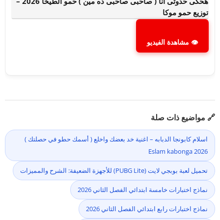
هحكى حدوتى انا ( صاحبى صاحبى ده مين ) حمو الطيخا 2026 –
توزيع حمو موكا
👁 مشاهدة الفيديو
🔗 مواضيع ذات صلة
اسلام كابونجا الدبابه – اغنية خد بعضك واخلع ( أسمك حطو في حصلتك )
2026 Eslam kabonga
تحميل لعبة بوبجي لايت (PUBG Lite) للأجهزة الضعيفة: الشرح والمميزات
نماذج اختبارات خامسة ابتدائي الفصل الثاني 2026
نماذج اختبارات رابع ابتدائي الفصل الثاني 2026