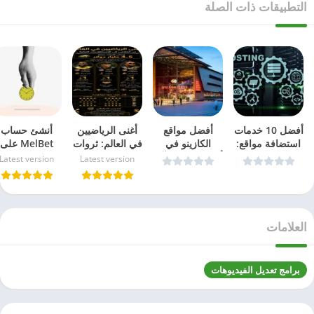
التطبيقات ذات الصلة
أفضل 10 خدمات
أفضل مواقع
أغنى الرياضيين
أنشئ حساب
استضافة مواقع:
الكازينو في
في العالم: ثروات
MelBet على
مختبرة ومجربة
ألمانيا مع مكافآت
تتخطى حدود
iPhone خلال
Latest version
Latest version
في 2026
ضخمة وألعاب
الملاعب
أقل من دقيقة
سلوت – دليل
بسهولة
2026
العلامات
برامج تعديل الفيديوهات