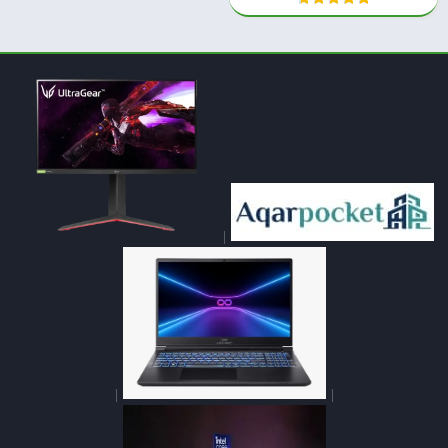
|
|
|