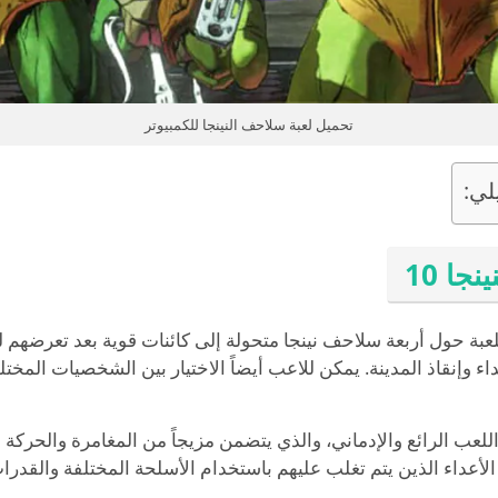
تحميل لعبة سلاحف النينجا للكمبيوتر
لي:
ا 10
النينجا 10 تدور أحداث اللعبة حول أربعة سلاحف نينجا متحولة إلى كائنات قوية ب
ء وإنقاذ المدينة. يمكن للاعب أيضاً الاختيار بين الشخصيات المخت
لعبة سلاحف النينجا 1 بأسلوب اللعب الرائع والإدماني، والذي يتضمن مزيجاً من المغامرة
أعداء الذين يتم تغلب عليهم باستخدام الأسلحة المختلفة والقدر