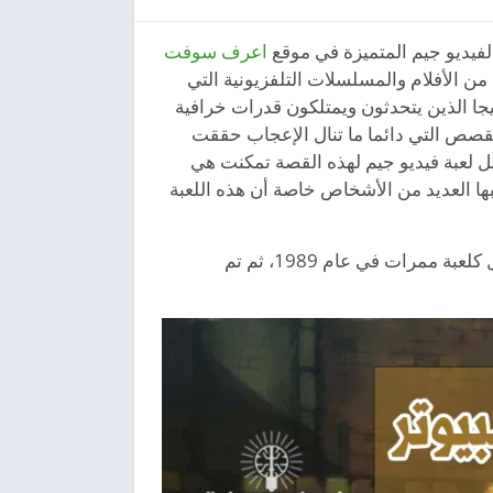
اعرف سوفت
ن الأفلام والمسلسلات التلفزيونية التي
جا الذين يتحدثون ويمتلكون قدرات خرافية
القصص التي دائما ما تنال الإعجاب حققت
ل لعبة فيديو جيم لهذه القصة تمكنت هي
ها العديد من الأشخاص خاصة أن هذه اللعبة
تحميل لعبة سلاحف النينجا 2 هي لعبة فيديو تم إنشاؤها بواسطة شركة كونامي (Konami) وتم إصدارها في الأصل كلعبة ممرات في عام 1989، ثم تم