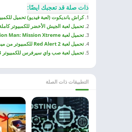
ذات صلة قد تعجبك ايضًا:
كراش بانديكوت (لعبة فيديو) تحميل للكمبيو
تحميل لعبة الجيش الأخضر للكمبيوتر كاملة بر
تحميل لعبة Action Man: Mission Xtreme للكمبيوتر كاملة 2023
تحميل لعبة Red Alert 2 للكمبيوتر من ميديا فاير ويندوز 10
تحميل لعبة صب واي سيرفرس للكمبيوتر 2023 من ميديا فاير
التطبيقات ذات الصلة