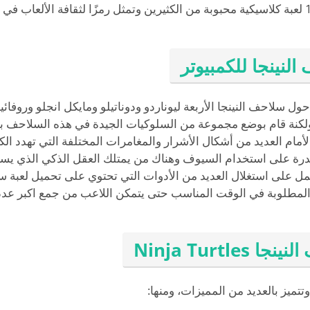
بشكل عام، تعد تحميل لعبة سلاحف النينجا 10 لعبة كلاسيكية محبوبة من الكثيرين وتمثل رمزًا لثق
لنينجا للكمبيوتر
حول سلاحف النينجا الأربعة ليوناردو ودوناتيلو ومايكل انجلو وروفا
ولكنة قام بوضع مجموعة من السلوكيات الجيدة في هذه السلاحف ب
أمام العديد من أشكال الأشرار والمغامرات المختلفة التي تهدد ال
قدرة على استخدام السيوف وهناك من يمتلك العقل الذكي الذي يست
مل على استغلال العديد من الأدوات التي تحتوي على تحميل لعبة
ة المطلوبة في الوقت المناسب حتى يتمكن اللاعب من جمع اكبر عدد
Ninja Turt
تتميز بالعديد من المميزات، ومنها: