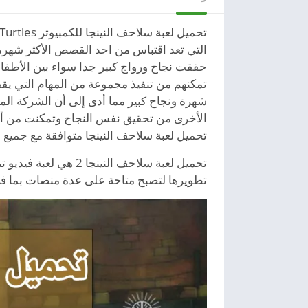
تحميل لعبة سلاحف النينجا للكمبيوتر Download Ninja Turtles من ميديا فاير لعبة سلاحف النينجا أجمل العاب الفيديو جيم المتميزة في موقع
التي تعد اقتباس من احد القصص الأكثر شهرة 
حققت نجاح ورواج كبير جدا سواء بين الأطفال
تمكنهم من تنفيذ مجموعة من المهام التي يقف
شهرة ونجاح كبير مما أدى إلى أن الشركة ال
الأخرى من تحقيق نفس النجاح وتمكنت من أن ت
تحميل لعبة سلاحف النينجا متوافقة مع جميع ا
تطويرها لتصبح متاحة على عدة منصات بما في 