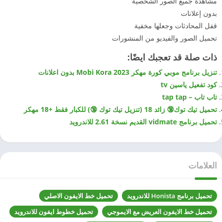
مشاهدة جميع الصور الشخصية
بدون إعلانات
قفل المحادثات وجعلها مخفية
تحميل الصور والفيديو من المنشورات
ذات صلة قد تعجبك ايضًا:
تنزيل برنامج موبي كورة مهكر 2023 Mobi Kora بدون اعلانات
كود تفعيل ياسين tv
تاب تاب – tap tap
تحميل تيك توك🔞 زائد 18 (تنزيل تيك توك 🔞) للكبار فقط +18 مهكر
تحميل برنامج vidmate القديم نسخة 2.61 للاندرويد
العلامات
تحميل برنامج Honista للاندرويد
تحميل خط الايفون الاصلي
تحميل خط الايفون العريض مع الايموجي
تحميل خطوط ايفون للاندرويد