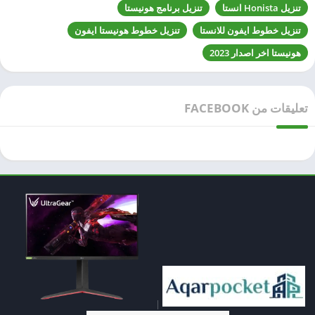
تنزيل Honista انستا
تنزيل برنامج هونيستا
تنزيل خطوط ايفون للانستا
تنزيل خطوط هونيستا ايفون
هونيستا اخر اصدار 2023
تعليقات من FACEBOOK
|