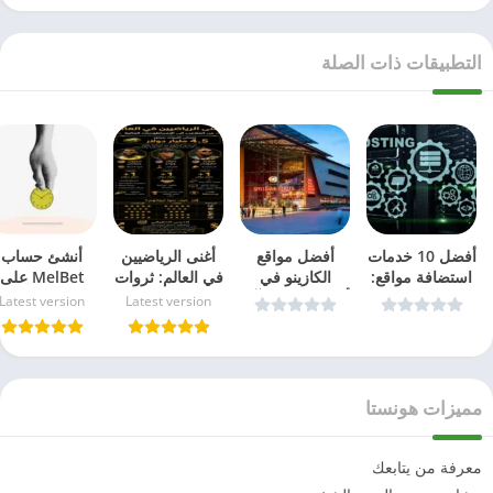
التطبيقات ذات الصلة
أفضل 10 خدمات
أفضل مواقع
أغنى الرياضيين
أنشئ حساب
استضافة مواقع:
الكازينو في
في العالم: ثروات
MelBet على
مختبرة ومجربة
ألمانيا مع مكافآت
تتخطى حدود
iPhone خلال
Latest version
Latest version
في 2026
ضخمة وألعاب
الملاعب
أقل من دقيقة
سلوت – دليل
بسهولة
2026
مميزات هونستا
معرفة من يتابعك