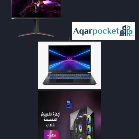
|
|
|