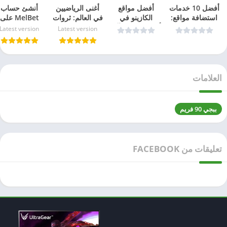
أفضل 10 خدمات
أفضل مواقع
أغنى الرياضيين
أنشئ حساب
استضافة مواقع:
الكازينو في
في العالم: ثروات
MelBet على
مختبرة ومجربة
ألمانيا مع مكافآت
تتخطى حدود
iPhone خلال
Latest version
Latest version
في 2026
ضخمة وألعاب
الملاعب
أقل من دقيقة
سلوت – دليل
بسهولة
2026
العلامات
ببجي 90 فريم
تعليقات من FACEBOOK