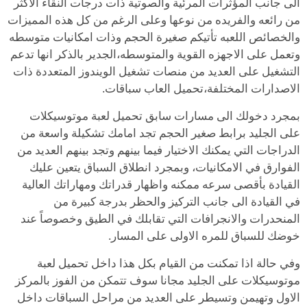
الى جانب المؤثرات المرئية والصوتية ذات درجات النقاء الاكثر
من رائعه والفريده من نوعها وعلى الرغم من كل هذه المميزات
والخصائص اللعبه تأتيكم صغيرة الحجم وذات امكانيات متوسطه
وتعمل على الاجهزه القوية والمتوسطه،الجدير بالذكر انها تدعم
التشغيل على العديد من منصات تشغيل الويندوز المتعددة ذات
الاصدارات المختلفة،تحميل العاب سباقات.
بمجرد دخولك الى مسارات سابق تحميل لعبة موتوسيكلات
على الجليد برابط صغير الحجم تجد امامك تشكيلة واسعة من
الدراجات التي يمكنك الاختيار فيما بينهم وتجد بينهم العديد من
الفوارق في الامكانيات، وبمجرد انطلاق السباق يتعين عليك
القيادة بأقصى سرعه ممكنه واظهار قدراتك ومهاراتك العالية
في القيادة الى جانب التركيز والحظر بدرجة كبيرة من
المنحدرات والانجرافات التي تقابلك في الطيق وخصوصاً عند
خوضك للسباق للمره الاولى على المسار.
وفي حالة اذا تمكنت من القيام بكل هذا داخل تحميل لعبة
موتوسيكلات على الجليد مجانا سوف تتمكن من الفوز بالمركز
الاول وتهيمن وتسيطر على العديد من مراحل السباقات داخل