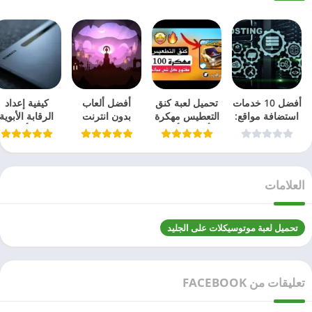
أفضل 10 خدمات
تحميل لعبة كنق
أفضل ألعاب
كيفية إعداد
استضافة مواقع:
التعطيس مهكرة
بدون انترنت
الرقابة الأبوية
مختبرة ومجربة
– أحدث وأفضل
2026
على أجهزة
في 2026
المحتوى المرئي
سامسونج
2026
اللوحية
العلامات
تحميل لعبة موتوسيكلات على الجليد
تعليقات من FACEBOOK