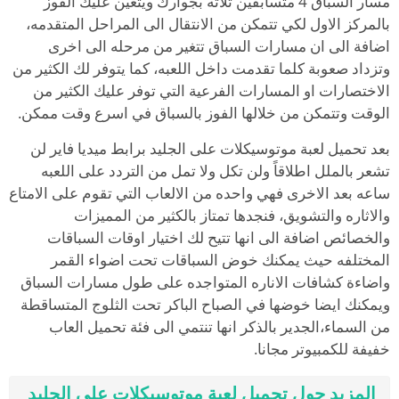
مسار السباق 4 متسابقين ثلاثه بجوارك ويتعين عليك الفوز
بالمركز الاول لكي تتمكن من الانتقال الى المراحل المتقدمه،
اضافة الى ان مسارات السباق تتغير من مرحله الى اخرى
وتزداد صعوبة كلما تقدمت داخل اللعبه، كما يتوفر لك الكثير من
الاختصارات او المسارات الفرعية التي توفر عليك الكثير من
الوقت وتتمكن من خلالها الفوز بالسباق في اسرع وقت ممكن.
بعد تحميل لعبة موتوسيكلات على الجليد برابط ميديا فاير لن
تشعر بالملل اطلاقاً ولن تكل ولا تمل من التردد على اللعبه
ساعه بعد الاخرى فهي واحده من الالعاب التي تقوم على الامتاع
والاثاره والتشويق، فنجدها تمتاز بالكثير من المميزات
والخصائص اضافة الى انها تتيح لك اختيار اوقات السباقات
المختلفه حيث يمكنك خوض السباقات تحت اضواء القمر
واضاءة كشافات الاناره المتواجده على طول مسارات السباق
ويمكنك ايضا خوضها في الصباح الباكر تحت الثلوج المتساقطة
من السماء،الجدير بالذكر انها تنتمي الى فئة تحميل العاب
خفيفة للكمبيوتر مجانا.
المزيد حول تحميل لعبة موتوسيكلات على الجليد