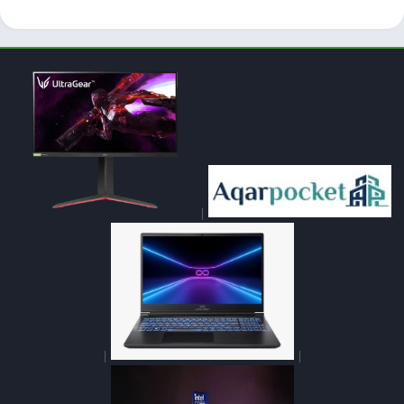
|
|
|