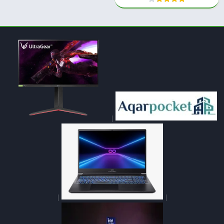
|
|
|