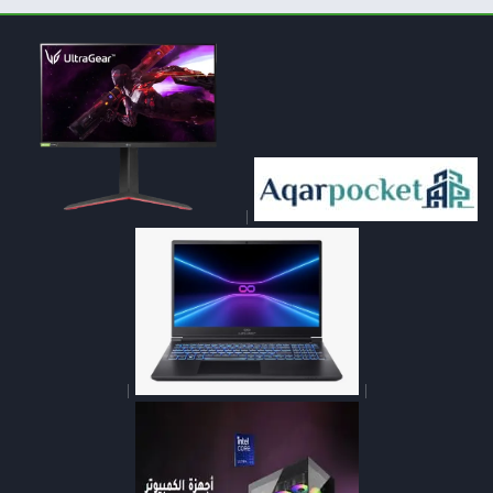
|
|
|