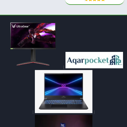
|
|
|