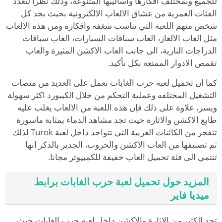
للجميع وبمختلف افكارها واساليبها المتنوعة، وذلك نظرا لتعدد
الفئات العمرية من عشاق الالعاب الالكترونية بحيث يجد كل
شخص منهم اللعبة التي تناسب شغفه وافكاره ومن هذه الالعاب
مثل العاب الالغاز، العاب سباقات السيارات، العاب سباقات
الدراجات النارية، الى جانب العاب الاكشن المثيرة والعاب
تقمص الادوار الممتعة بكل تأكيد.
كما ان تحميل لعبة حرب الغابات تعمل على العديد من منصات
التشغيل المختلفه وعملية التحكم من خلال الكيبورد اكثر سهولة
ويسر، علاوة على ذلك فإن هذه اللعبة من الالعاب يغلب عليه
طابع الاكشن والاثارة حيث تجد مشاهد الدماء بمثابة ماسورة
تنفجر من الكائنات الغريبة التي تتواجد داخل لعبة Turok لذلك
تم تصنيفها من العاب الاكشن والحروب، الجدير بالذكر انها
تنتمي الى فئة تحميل العاب خفيفة للكمبيوتر مجانا.
المزيد حول تحميل لعبة حرب الغابات برابط
ميديا فاير
تجد الكثير من الاثارة والاكشن داخل لعبة حرب الغابات حيث