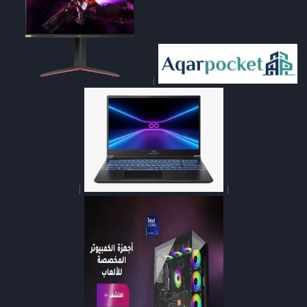
|
|
|