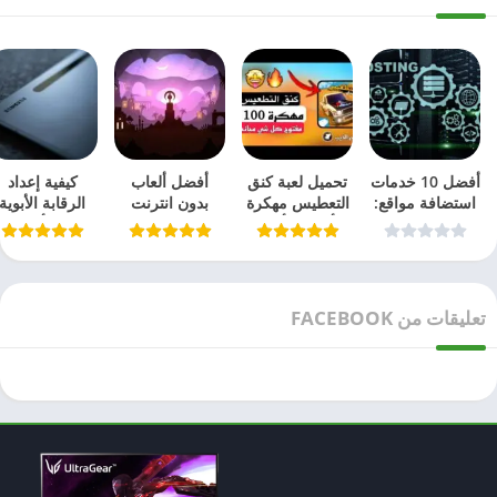
أفضل 10 خدمات
تحميل لعبة كنق
أفضل ألعاب
كيفية إعداد
استضافة مواقع:
التعطيس مهكرة
بدون انترنت
الرقابة الأبوية
مختبرة ومجربة
– أحدث وأفضل
2026
على أجهزة
في 2026
المحتوى المرئي
سامسونج
2026
اللوحية
تعليقات من FACEBOOK