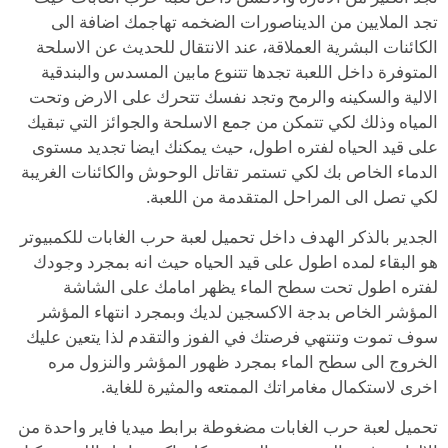
تجد الملايين من الديناصورات الضخمه تهاجمك اضافة الى
الكائنات البشرية العملاقة، عند الانتقال للحديث عن الاسلحة
المتوفرة داخل اللعبة تجدها تتنوع مابين المسدس والبندقية
الالية والسكينه والرمح وتجد نفسك تتحرك على الارض وتحت
المياه وذلك لكي تتمكن من جمع الاسلحة والجوائز التي تبقيك
على قيد الحياه لفتره اطول، حيث يمكنك ايضا تجديد مستوى
الدماء الخاص بك لكي تستمر تقاتل الوحوش والكائنات الغريبة
لكي تصل الى المراحل المتقدمة من اللعبة.
الجدير بالذكر الهدف داخل تحميل لعبة حرب الغابات للكمبيوتر
هو البقاء لمده اطول على قيد الحياه حيث انه بمجرد وجودك
لفتره اطول تحت سطح الماء يظهر امامك على الشاشة
المؤشر الخاص بدجة الاكسجين لديك وبمجرد انتهاء المؤشر
سوف تموت وتنتهي فرصتك في الفوز والتقدم لذا يتعين عليك
الخروج الى سطح الماء بمجرد ظهور المؤشر والنزول مره
اخرى لاستكمال مغامراتك الممتعه والمثيرة للغاية.
تحميل لعبة حرب الغابات مضغوطة برابط ميديا فاير واحدة من