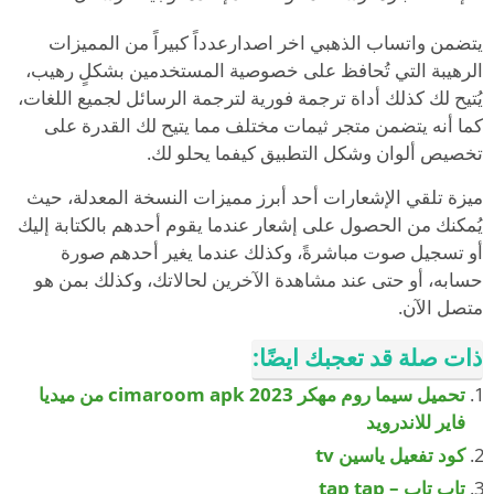
يتضمن واتساب الذهبي اخر اصدارعدداً كبيراً من المميزات
الرهيبة التي تُحافظ على خصوصية المستخدمين بشكلٍ رهيب،
يُتيح لك كذلك أداة ترجمة فورية لترجمة الرسائل لجميع اللغات،
كما أنه يتضمن متجر ثيمات مختلف مما يتيح لك القدرة على
تخصيص ألوان وشكل التطبيق كيفما يحلو لك.
ميزة تلقي الإشعارات أحد أبرز مميزات النسخة المعدلة، حيث
يُمكنك من الحصول على إشعار عندما يقوم أحدهم بالكتابة إليك
أو تسجيل صوت مباشرةً، وكذلك عندما يغير أحدهم صورة
حسابه، أو حتى عند مشاهدة الآخرين لحالاتك، وكذلك بمن هو
متصل الآن.
ذات صلة قد تعجبك ايضًا:
تحميل سيما روم مهكر cimaroom apk 2023 من ميديا
فاير للاندرويد
كود تفعيل ياسين tv
تاب تاب – tap tap