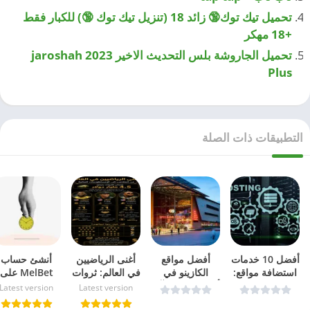
تحميل تيك توك🔞 زائد 18 (تنزيل تيك توك 🔞) للكبار فقط
+18 مهكر
تحميل الجاروشة بلس التحديث الاخير 2023 jaroshah
Plus
التطبيقات ذات الصلة
أفضل 10 خدمات
أفضل مواقع
أغنى الرياضيين
أنشئ حساب
استضافة مواقع:
الكازينو في
في العالم: ثروات
MelBet على
مختبرة ومجربة
ألمانيا مع مكافآت
تتخطى حدود
iPhone خلال
Latest version
Latest version
في 2026
ضخمة وألعاب
الملاعب
أقل من دقيقة