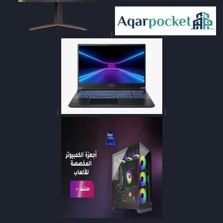
|
|
|