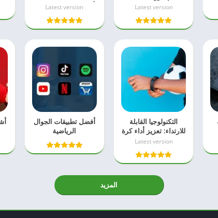
 –
حدود الملاعب
أقل من دقيقة بسهولة
Latest version
Latest version
التكنولوجيا القابلة
أفضل تطبيقات الجوال
أش
للارتداء: تعزيز أداء كرة
الرياضية
القدم
Latest version
المزيد