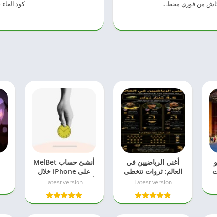
 كاش من فوري محط...
كود الغاء
و
أغنى الرياضيين في
أنشئ حساب MelBet
أ
ت
العالم: ثروات تتخطى
على iPhone خلال
 –
حدود الملاعب
أقل من دقيقة بسهولة
Latest version
Latest version