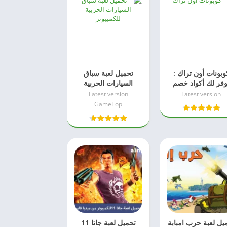
وبونات أون تراك :
تحميل لعبة سباق
وفر لك أكواد خصم
السيارات الحربية
لشراء جوالات
Lethal Brutal
Latest version
Latest version
عملة في السعودية
Racing للكمبيوتر
GameTop
والإمارات
مجانا
يل لعبة حرب امبابة
تحميل لعبة جاتا 11