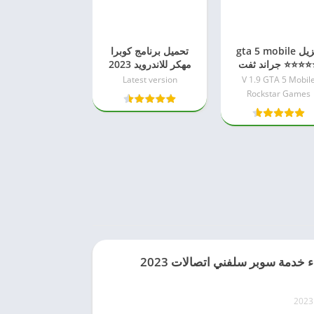
تنزيل gta 5 mobile
تحميل برنامج كوبرا
⭐⭐⭐⭐ جراند ثفت
مهكر للاندرويد 2023
مجانا
Latest version
V 1.9 GTA 5 Mobil
أوتو 5 للاندرويد من
ميديا فاير
Rockstar Games
ء خدمة سوبر سلفني اتصالات 2023