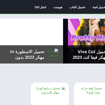
حميل لعبة
تحميل العاب
هومنت
انجاز 360
تحميل Viva Cut
تحميل الاسطورة tv
مهكر فيفا كت 2023
مهكر 2023 بدون
دون علامة مائية)
اعلانات احر اصدار
موبايل