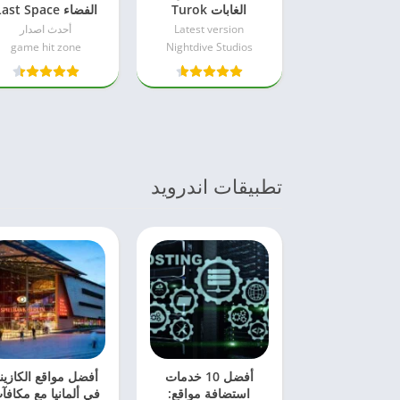
الغابات Turok
الفضاء ast Space
للكمبيوتر مضغوطة
Fighter للكمبيوتر
Latest version
أحدث اصدار
برابط ميديا فاير
برابط مباشر
game hit zone
Nightdive Studios
تطبيقات اندرويد
أفضل 10 خدمات
أفضل مواقع الكازين
استضافة مواقع:
في ألمانيا مع مكافآ