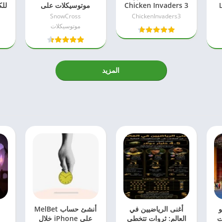
L
Chicken Invaders 3
موتوسيكلات على
للك
الاصليه برابط مباشر
الجليد snow cross
SnowCross
ChickenInvaders3
للكمبيوتر
للكمبيوتر من ميديا فاير
موتوسيكلات
المزيد
و
أغنى الرياضيين في
أنشئ حساب MelBet
أ
ت
العالم: ثروات تتخطى
على iPhone خلال