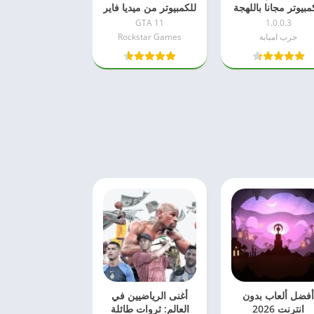
مبيوتر مجانا باللهجة
للكمبيوتر من ميديا فاير
المصرية
الاصلية
GTA 11
1.0.0.3
حرب امبابة
Rockstar Games
فضل ألعاب بدون
أغنى الرياضيين في
انترنت 2026
العالم: ثروات طائلة