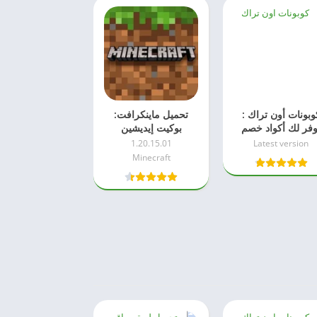
وبونات أون تراك :
تحميل ماينكرافت:
وفر لك أكواد خصم
بوكيت إيديشين
لشراء جوالات
1.20.15.01
Latest version
عملة في السعودية
Minecraft
والإمارات