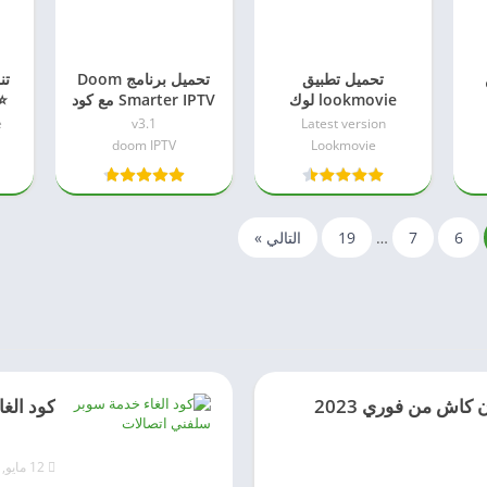
تحميل تطبيق
تحميل برنامج Doom
lookmovie لوك
Smarter IPTV مع كود
⭐
موفي apk للاندرويد
التفعيل 2023 من ميديا
e
v3.1
Latest version
2023
فاير
doom IPTV
Lookmovie
6
7
…
19
التالي »
 كاش من فوري 2023
كود الغا
12 مايو, 2023