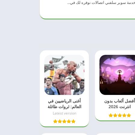
 خدمة سوبر سلفني اتصالات نوفره لك في...
فضل ألعاب بدون
أغنى الرياضيين في
انترنت 2026
العالم: ثروات طائلة
من الملاعب إلى
Latest version
الأعمال