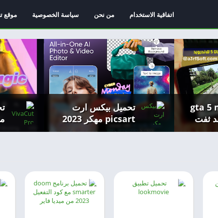
اتفاقية الاستخدام
من نحن
سياسة الخصوصية
موقع ت
gta 5 mob
تحميل بيكس ارت
 ثفت
picsart مهكر 2023
رويد من
للاندرويد من ميديا فاير
(ب
لل