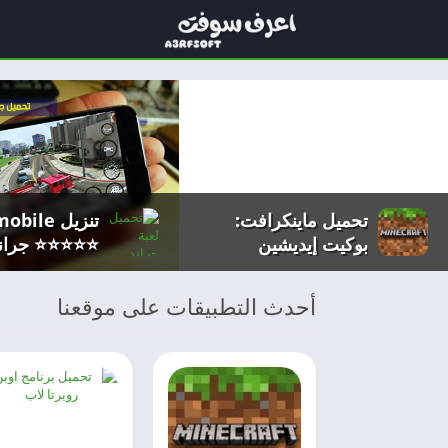
تحميل ماينكرافت:
تنزيل ile
بوكيت إيديشين
⭐⭐⭐⭐⭐ جراند
أوتو 5 للاند
ميديا فاير
أحدث التطبيقات على موقعنا