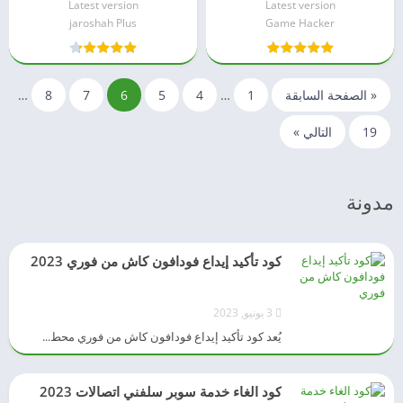
مباشر
Latest version
Latest version
jaroshah Plus
Game Hacker
« الصفحة السابقة
1
…
4
5
6
7
8
…
19
التالي »
مدونة
كود تأكيد إيداع فودافون كاش من فوري 2023
3 يونيو, 2023
يُعد كود تأكيد إيداع فودافون كاش من فوري محط...
كود الغاء خدمة سوبر سلفني اتصالات 2023