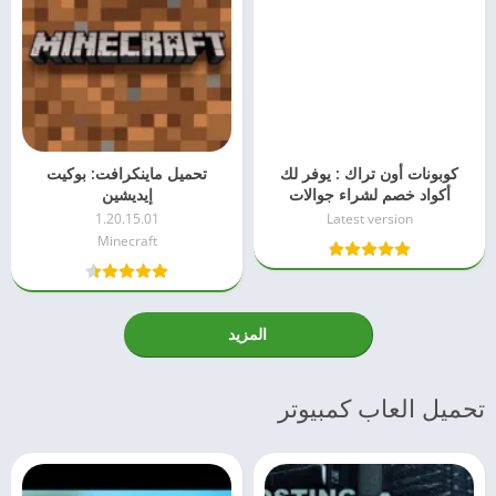
كوبونات أون تراك : يوفر لك
تحميل ماينكرافت: بوكيت
أكواد خصم لشراء جوالات
إيديشين
مستعملة في السعودية
1.20.15.01
Latest version
والإمارات
Minecraft
المزيد
تحميل العاب كمبيوتر