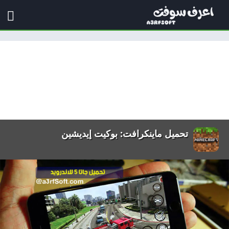
تحميل ماينكرافت: بوكيت إيديشين