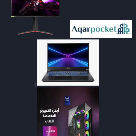
|
|
|