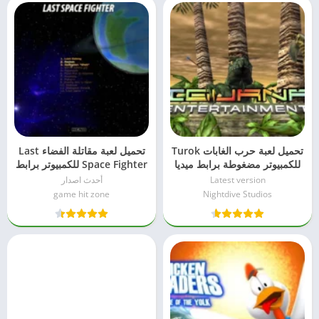
تحميل لعبة حرب الغابات Turok
تحميل لعبة مقاتلة الفضاء Last
للكمبيوتر مضغوطة برابط ميديا
Space Fighter للكمبيوتر برابط
فاير
مباشر
Latest version
أحدث اصدار
game hit zone
Nightdive Studios